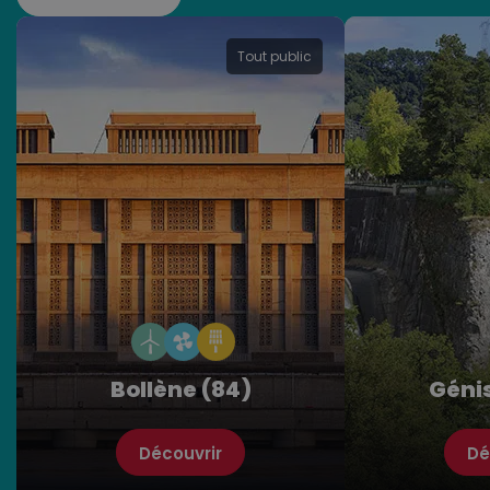
Tout public
Bollène (84)
Génis
Découvrir
Dé