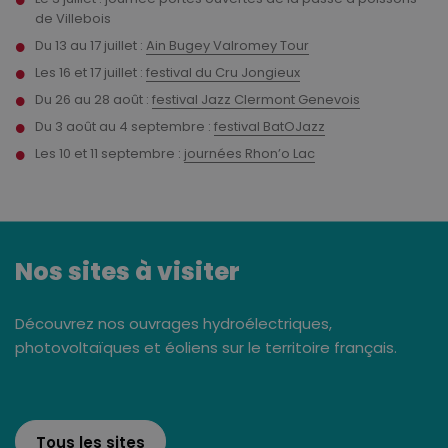
de Villebois
Du 13 au 17 juillet :
Ain Bugey Valromey Tour
Les 16 et 17 juillet :
festival du Cru Jongieux
Du 26 au 28 août :
festival Jazz Clermont Genevois
Du 3 août au 4 septembre :
festival BatOJazz
Les 10 et 11 septembre :
journées Rhon’o Lac
Nos sites à visiter
Découvrez nos ouvrages hydroélectriques,
photovoltaïques et éoliens sur le territoire français.
Tous les sites