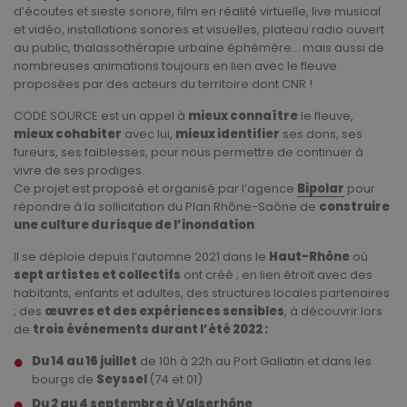
d’écoutes et sieste sonore, film en réalité virtuelle, live musical
et vidéo, installations sonores et visuelles, plateau radio ouvert
au public, thalassothérapie urbaine éphémère… mais aussi de
nombreuses animations toujours en lien avec le fleuve
proposées par des acteurs du territoire dont CNR !
CODE SOURCE est un appel à
mieux connaître
le fleuve,
mieux cohabiter
avec lui,
mieux identifier
ses dons, ses
fureurs, ses faiblesses, pour nous permettre de continuer à
vivre de ses prodiges.
Ce projet est proposé et organisé par l’agence
Bipolar
pour
répondre à la sollicitation du Plan Rhône-Saône de
construire
une culture du risque de l’inondation
.
Il se déploie depuis l’automne 2021 dans le
Haut-Rhône
où
sept artistes et collectifs
ont créé ; en lien étroit avec des
habitants, enfants et adultes, des structures locales partenaires
; des
œuvres et des expériences sensibles
, à découvrir lors
de
trois événements durant l’été 2022 :
Du 14 au 16 juillet
de 10h à 22h au Port Gallatin et dans les
bourgs de
Seyssel
(74 et 01)
Du 2 au 4 septembre à Valserhône