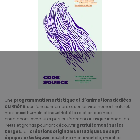
Une
programmation artistique et d’animations dédiées
au Rhône
, son fonctionnement et son environnement naturel,
mais aussi humain et industriel, à la relation que nous
entretenons avec lui et particulièrement au risque inondation.
Petits et grands pourront découvrir
gratuitement sur les
berges
, les
créations originales et ludiques de sept
équipes artistiques
: sculpture monumentale, marches