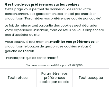
pédagogique, où se rencontre histoire et mix
énergétique français. Des films, maquettes et objets
vous invitent à explorer la grande aventure du fleuve
Rhône et la production d’électricité 100 %
renouvelable issue de l’eau, du vent et du soleil.
Cette visite se déroule en 2 temps :
La compréhension de CNR et du mix énergétique à Bollène.
Dès votre entrée dans ce monument emblématique du
patrimoine industriel rhodanien, vous appréhenderez
l’histoire de CNR et celle de ce site à travers différents
supports scénographiques captivants. Pour compléter votre
connaissance des énergies renouvelables, vous
découvrirez ensuite une galerie scientifique, pédagogique
et interactive expliquant la production de l’électricité qu’elle
soit d’origine hydraulique, éolienne ou photovoltaïque. Pour
finir, une vue plongeante sur l’impressionnante salle des
machines vous attend, ainsi que la mise en valeur de
l’ancienne salle des commandes.