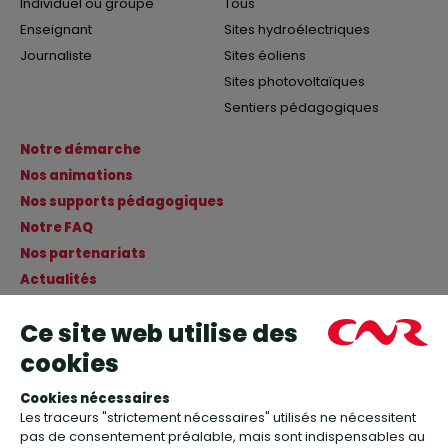
Individuel ou groupe
Tous
Enseignant
Sites hydroélectriques
Journaliste
Sites éoliens
Sites photovoltaïques
Sentiers pédagogiques
Notre démarche
Nos animations
Nos supports pédagogiques
Notre FAQ
Nos partenariats
Actualités
Contact
+