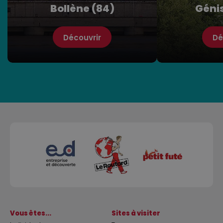
Bollène (84)
Génis
Découvrir
Dé
Vous êtes...
Sites à visiter