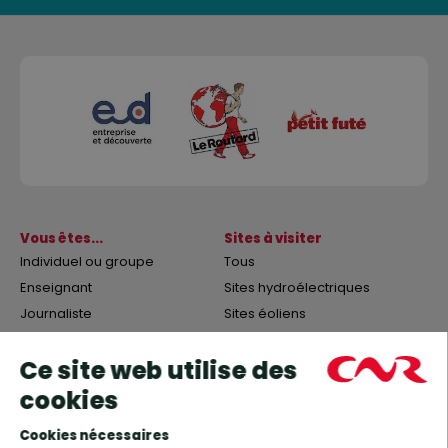
Vous êtes...
Sites à visiter
Individuel ou groupe
Tous
Enseignant
Sites hydroélectriques
Journaliste
Sites éoliens
Sites photovoltaïques
Sentiers pédagogiques
Notre démarche
Nos animations