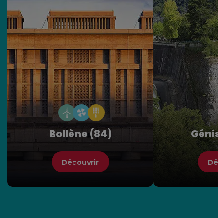
Bollène (84)
Génis
Découvrir
Dé