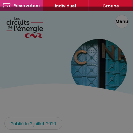
Réservation
Individuel
Groupe
Menu
Les sites ont ouvert avec des
conditions sanitaires liées au
Publié le 2 juillet 2020
contexte