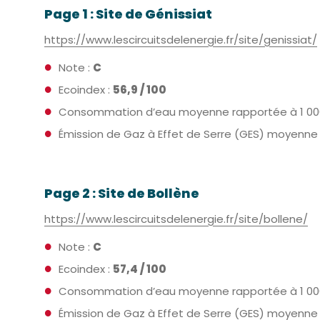
Page 1 : Site de Génissiat
https://www.lescircuitsdelenergie.fr/site/genissiat/
Note :
C
Ecoindex :
56,9 / 100
Consommation d’eau moyenne rapportée à 1 000 util
Émission de Gaz à Effet de Serre (GES) moyenne rap
Page 2 : Site de Bollène
https://www.lescircuitsdelenergie.fr/site/bollene/
Note :
C
Ecoindex :
57,4 / 100
Consommation d’eau moyenne rapportée à 1 000 util
Émission de Gaz à Effet de Serre (GES) moyenne rap