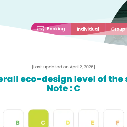
Booking
Individual
Group
[Last updated on April 2, 2026]
rall eco-design level of the 
Note : C
gn
ion