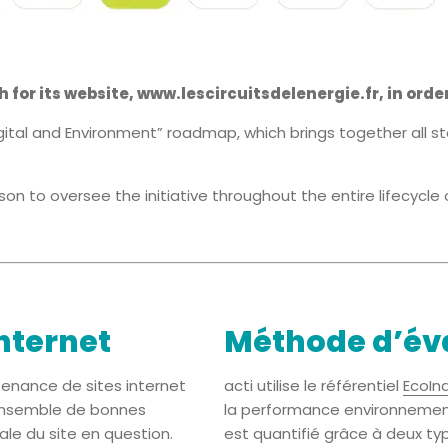
or its website, www.lescircuitsdelenergie.fr, in orde
ital and Environment” roadmap, which brings together all s
n to oversee the initiative throughout the entire lifecycle 
nternet
Méthode d’év
tenance de sites internet
acti utilise le référentiel
EcoIn
 ensemble de bonnes
la performance environnementa
ale du site en question.
est quantifié grâce à deux typ