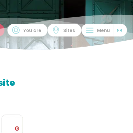
You are
Sites
Menu
FR
site