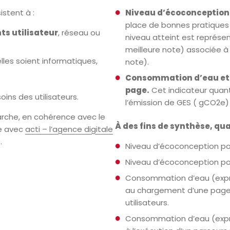
istent à :
Niveau d’écoconception 
place de bonnes pratiques 
ts utilisateur
, réseau ou
niveau atteint est représen
meilleure note) associée à 
elles soient informatiques,
note).
Consommation d’eau et 
page.
Cet indicateur quant
ins des utilisateurs.
l’émission de GES ( gCO2e
arche, en cohérence avec le
À des fins de synthèse, qu
ge avec
acti – l’agence digitale
.
Niveau d’écoconception pou
Niveau d’écoconception pou
Consommation d’eau (exprim
au chargement d’une page w
utilisateurs.
Consommation d’eau (exprim