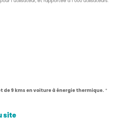
our 1 utilisateur, et rapportée à 1 000 utilisateurs.
ajet de 9 kms en voiture à énergie thermique.
*
 site