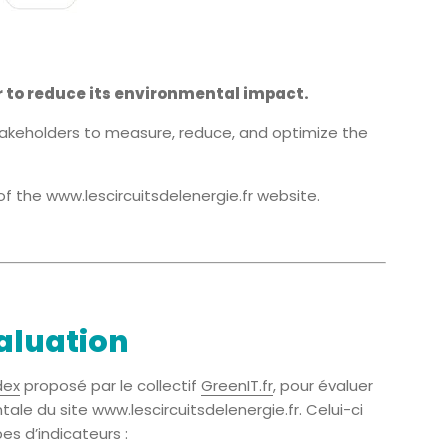
r to reduce its environmental impact.
takeholders to measure, reduce, and optimize the
of the www.lescircuitsdelenergie.fr website.
aluation
dex
proposé par le collectif
GreenIT.fr
, pour évaluer
le du site www.lescircuitsdelenergie.fr. Celui-ci
es d’indicateurs :