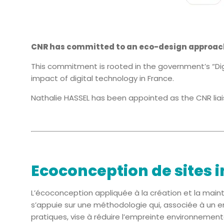
CNR has committed to an eco-design approach f
This commitment is rooted in the government’s “Dig
impact of digital technology in France.
Nathalie HASSEL has been appointed as the CNR liaiso
Ecoconception de sites i
L’écoconception appliquée à la création et la main
s’appuie sur une méthodologie qui, associée à un
pratiques, vise à réduire l’empreinte environnement