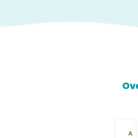
Ove
Home
Eco-design Declaration
Eco-desi
Declarat